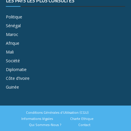
LES PAYS LES PLUS CONSULTÉS
Politique
Sénégal
Maroc
Afrique
Mali
Société
Diplomatie
Côte d’Ivoire
Guinée
Conditions Générales d’Utilisation (CGU)
Informations légales
Charte Ethique
Qui Sommes-Nous ?
Contact