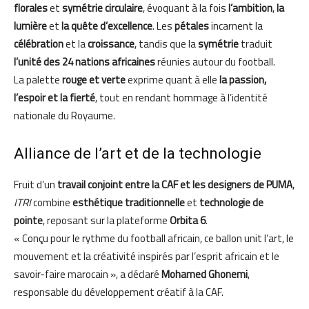
florales
et
symétrie circulaire
, évoquant à la fois
l’ambition
,
la
lumière
et
la quête d’excellence
. Les
pétales
incarnent la
célébration
et la
croissance
, tandis que la
symétrie
traduit
l’unité des 24 nations africaines
réunies autour du football.
La palette
rouge et verte
exprime quant à elle
la passion,
l’espoir et la fierté
, tout en rendant hommage à l’identité
nationale du Royaume.
Alliance de l’art et de la technologie
Fruit d’un
travail conjoint entre la CAF et les designers de PUMA
,
ITRI
combine
esthétique traditionnelle
et
technologie de
pointe
, reposant sur la plateforme
Orbita 6
.
« Conçu pour le rythme du football africain, ce ballon unit l’art, le
mouvement et la créativité inspirés par l’esprit africain et le
savoir-faire marocain », a déclaré
Mohamed Ghonemi
,
responsable du développement créatif à la CAF.