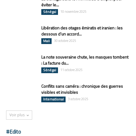
éviter le...
Sénégal
10 novembre 2025
Libération des otages émiratis et iranien : les
dessous d’un accord...
Mali
30 octobre 2025
La note souveraine chute, les masques tombent
: La facture du...
Sénégal
11 octobre 2025
Conflits sans caméra : chronique des guerres
visibles et invisibles
International
3 octobre 2025
Voir plus
#Edito