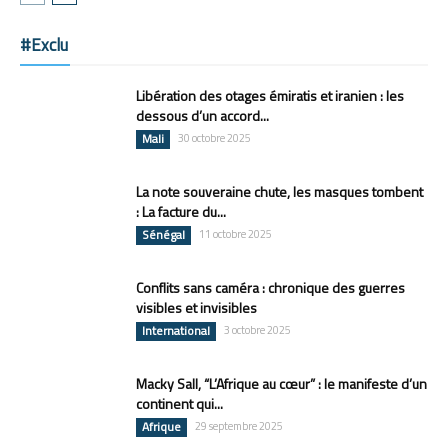
#Exclu
Libération des otages émiratis et iranien : les
dessous d’un accord...
Mali
30 octobre 2025
La note souveraine chute, les masques tombent
: La facture du...
Sénégal
11 octobre 2025
Conflits sans caméra : chronique des guerres
visibles et invisibles
International
3 octobre 2025
Macky Sall, “L’Afrique au cœur” : le manifeste d’un
continent qui...
Afrique
29 septembre 2025