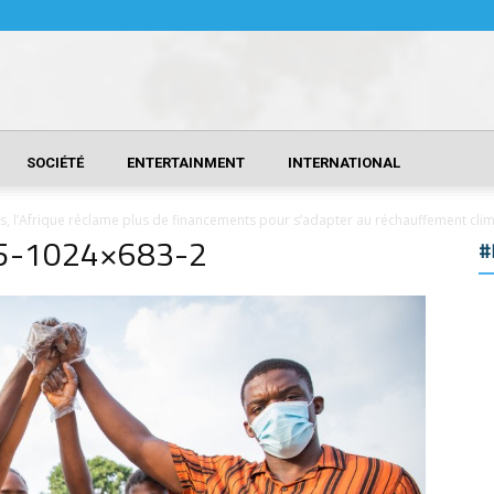
SOCIÉTÉ
ENTERTAINMENT
INTERNATIONAL
 l’Afrique réclame plus de financements pour s’adapter au réchauffement cli
5-1024×683-2
#