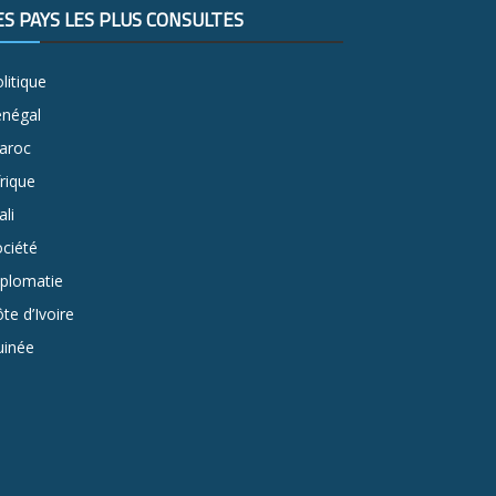
ES PAYS LES PLUS CONSULTÉS
litique
énégal
aroc
rique
li
ciété
iplomatie
te d’Ivoire
uinée