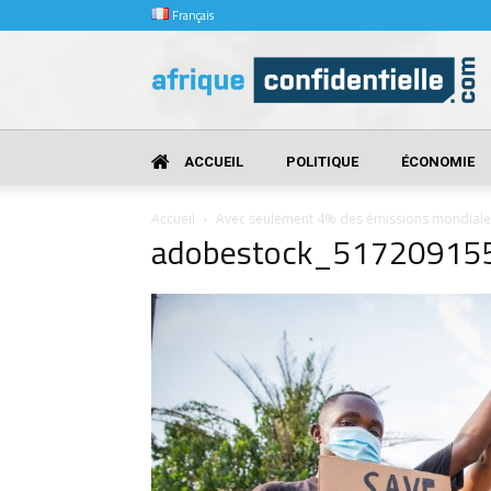
Français
Afrique
Confidentielle
ACCUEIL
POLITIQUE
ÉCONOMIE
Accueil
Avec seulement 4% des émissions mondiales,
adobestock_51720915