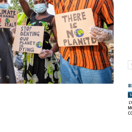
#
S
L’
M
C