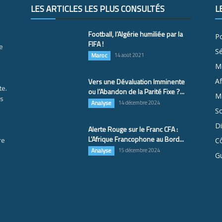
LES ARTICLES LES PLUS CONSULTÉS
L
Football, l’Algérie humiliée par la
Po
FIFA !
e
S
Maroc
14 août 2021
M
Vers une Dévaluation Imminente
Af
te.
ou l’Abandon de la Parité Fixe ?...
Ma
es
Analyse
14 décembre 2024
So
D
Alerte Rouge sur le Franc CFA :
L’Afrique Francophone au Bord...
re
Cô
Analyse
15 décembre 2024
G