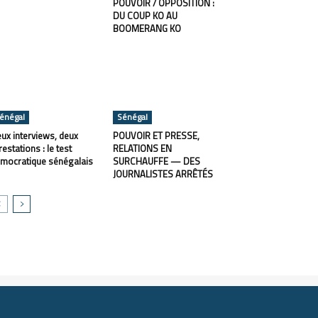
POUVOIR / OPPOSITION :
DU COUP KO AU
BOOMERANG KO
énégal
Sénégal
ux interviews, deux
POUVOIR ET PRESSE,
restations : le test
RELATIONS EN
mocratique sénégalais
SURCHAUFFE — DES
JOURNALISTES ARRÊTÉS