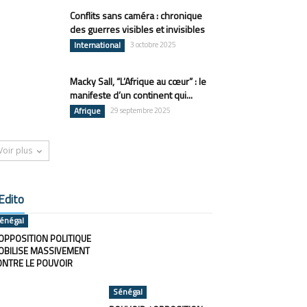
Conflits sans caméra : chronique
des guerres visibles et invisibles
International
3 octobre 2025
Macky Sall, “L’Afrique au cœur” : le
manifeste d’un continent qui...
Afrique
29 septembre 2025
Voir plus
Edito
énégal
OPPOSITION POLITIQUE
OBILISE MASSIVEMENT
ONTRE LE POUVOIR
Sénégal