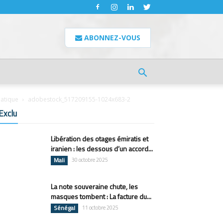
ABONNEZ-VOUS
matique
adobestock_517209155-1024x683-2
Exclu
Libération des otages émiratis et
iranien : les dessous d’un accord...
Mali
30 octobre 2025
La note souveraine chute, les
masques tombent : La facture du...
Sénégal
11 octobre 2025