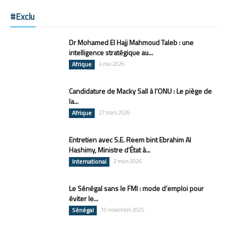
#Exclu
Dr Mohamed El Hajj Mahmoud Taleb : une
intelligence stratégique au...
Afrique
4 mai 2026
Candidature de Macky Sall à l’ONU : Le piège de
la...
Afrique
27 mars 2026
Entretien avec S.E. Reem bint Ebrahim Al
Hashimy, Ministre d’État à...
International
2 mars 2026
Le Sénégal sans le FMI : mode d’emploi pour
éviter le...
Sénégal
10 novembre 2025