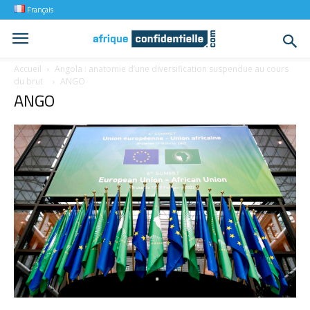
Français
Accueil
Angola : anatomie d’une diversification suspendue au cours
du brut
ANGO
ANGO