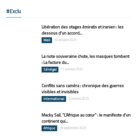
#Exclu
Libération des otages émiratis et iranien : les
dessous d’un accord...
Mali
30 octobre 2025
La note souveraine chute, les masques tombent
: La facture du...
Sénégal
11 octobre 2025
Conflits sans caméra : chronique des guerres
visibles et invisibles
International
3 octobre 2025
Macky Sall, “L’Afrique au cœur” : le manifeste d’un
continent qui...
Afrique
29 septembre 2025