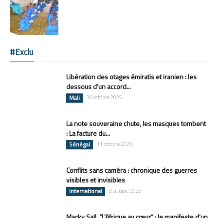
#Exclu
Libération des otages émiratis et iranien : les
dessous d’un accord...
Mali
30 octobre 2025
La note souveraine chute, les masques tombent
: La facture du...
Sénégal
11 octobre 2025
Conflits sans caméra : chronique des guerres
visibles et invisibles
International
3 octobre 2025
Macky Sall, “L’Afrique au cœur” : le manifeste d’un