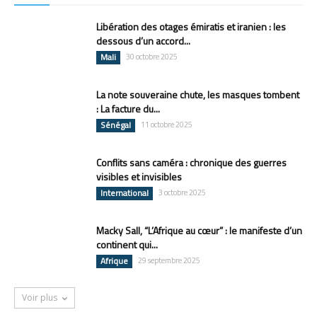
Libération des otages émiratis et iranien : les
dessous d’un accord...
Mali
30 octobre 2025
La note souveraine chute, les masques tombent
: La facture du...
Sénégal
11 octobre 2025
Conflits sans caméra : chronique des guerres
visibles et invisibles
International
3 octobre 2025
Macky Sall, “L’Afrique au cœur” : le manifeste d’un
continent qui...
Afrique
29 septembre 2025
Voir plus