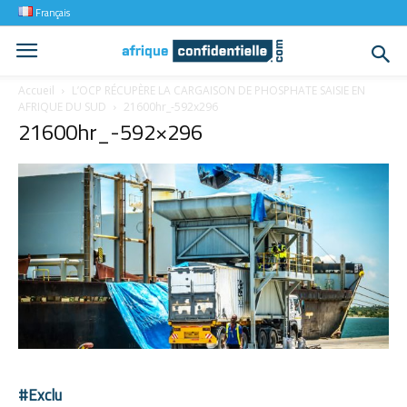
Français
Accueil
L’OCP RÉCUPÈRE LA CARGAISON DE PHOSPHATE SAISIE EN
AFRIQUE DU SUD
21600hr_-592x296
21600hr_-592×296
#Exclu