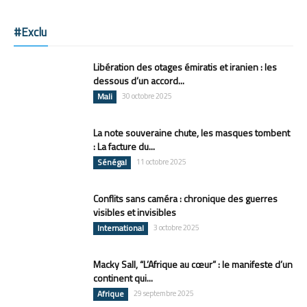
#Exclu
Libération des otages émiratis et iranien : les
dessous d’un accord...
Mali
30 octobre 2025
La note souveraine chute, les masques tombent
: La facture du...
Sénégal
11 octobre 2025
Conflits sans caméra : chronique des guerres
visibles et invisibles
International
3 octobre 2025
Macky Sall, “L’Afrique au cœur” : le manifeste d’un
continent qui...
Afrique
29 septembre 2025