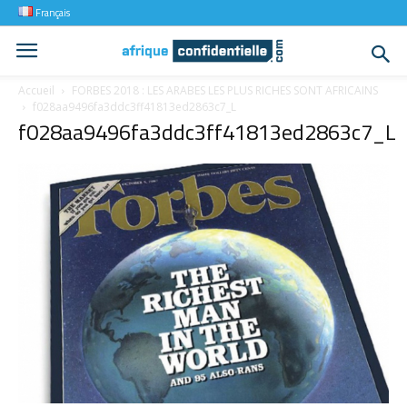
Français
Accueil
FORBES 2018 : LES ARABES LES PLUS RICHES SONT AFRICAINS
f028aa9496fa3ddc3ff41813ed2863c7_L
f028aa9496fa3ddc3ff41813ed2863c7_L