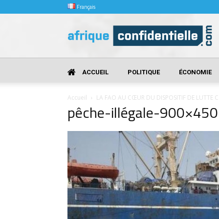
Français
Afrique
Confidentielle
ACCUEIL
POLITIQUE
ÉCONOMIE
Accueil
LA FAO AU CŒUR DU DISPOSITIF DE LUTTE 
pêche-illégale-900×450