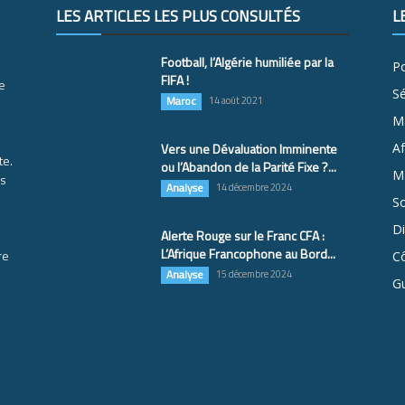
LES ARTICLES LES PLUS CONSULTÉS
L
Football, l’Algérie humiliée par la
Po
FIFA !
e
S
Maroc
14 août 2021
M
Vers une Dévaluation Imminente
Af
te.
ou l’Abandon de la Parité Fixe ?...
Ma
es
Analyse
14 décembre 2024
So
D
Alerte Rouge sur le Franc CFA :
L’Afrique Francophone au Bord...
re
Cô
Analyse
15 décembre 2024
G