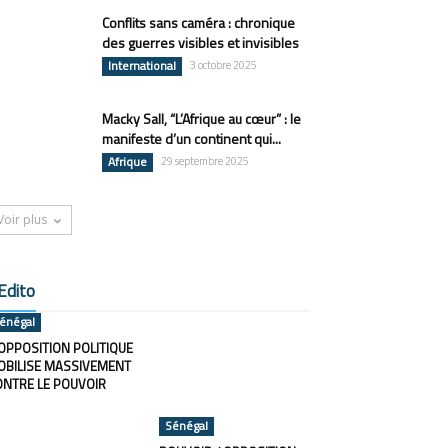
Conflits sans caméra : chronique
des guerres visibles et invisibles
International
3 octobre 2025
Macky Sall, “L’Afrique au cœur” : le
manifeste d’un continent qui...
Afrique
29 septembre 2025
Voir plus
Edito
énégal
OPPOSITION POLITIQUE
OBILISE MASSIVEMENT
ONTRE LE POUVOIR
Sénégal