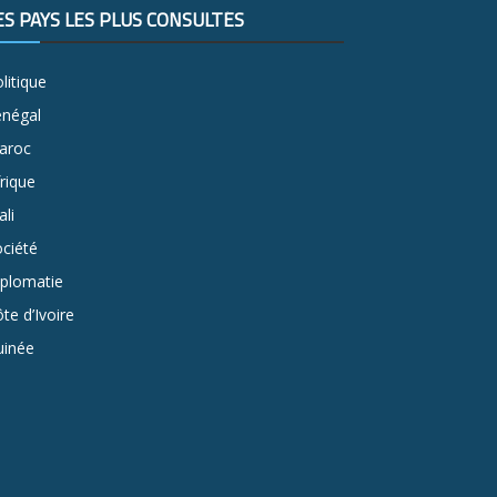
ES PAYS LES PLUS CONSULTÉS
litique
énégal
aroc
rique
li
ciété
iplomatie
te d’Ivoire
uinée