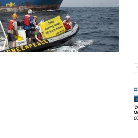
#
S
L’
M
C