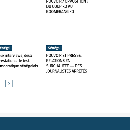
POUVOIR / OPPOSITION :
DU COUP KO AU
BOOMERANG KO
énégal
Sénégal
ux interviews, deux
POUVOIR ET PRESSE,
restations : le test
RELATIONS EN
mocratique sénégalais
SURCHAUFFE — DES
JOURNALISTES ARRÊTÉS