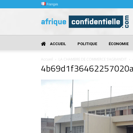
Français
Afrique
Confidentielle
ACCUEIL
POLITIQUE
ÉCONOMIE
Accueil
LA CHAMBRE DE COMMERCE S’AGRANDIT
4b69d1f36462257020a