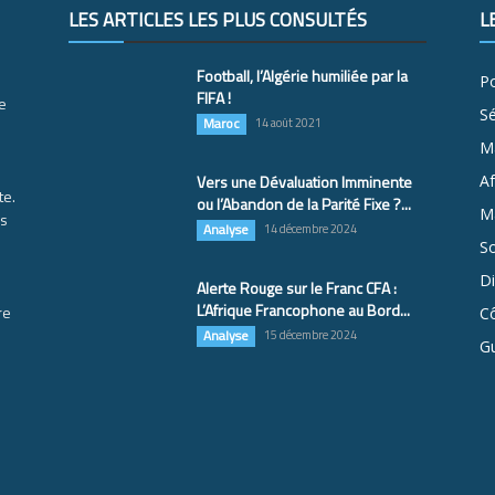
LES ARTICLES LES PLUS CONSULTÉS
L
Football, l’Algérie humiliée par la
Po
FIFA !
e
S
Maroc
14 août 2021
M
Vers une Dévaluation Imminente
Af
te.
ou l’Abandon de la Parité Fixe ?...
Ma
es
Analyse
14 décembre 2024
So
D
Alerte Rouge sur le Franc CFA :
L’Afrique Francophone au Bord...
re
Cô
Analyse
15 décembre 2024
G