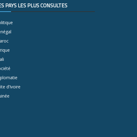
ES PAYS LES PLUS CONSULTÉS
litique
énégal
aroc
rique
li
ciété
iplomatie
te d’Ivoire
uinée