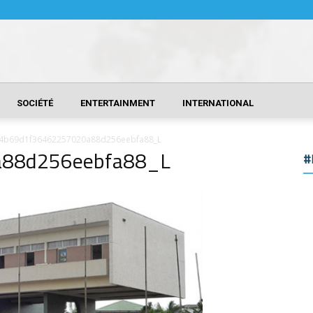
SOCIÉTÉ
ENTERTAINMENT
INTERNATIONAL
4b69d1f36462257020a88d256eebfa88_L
88d256eebfa88_L
#