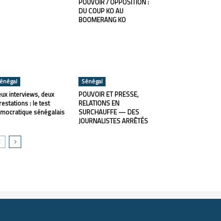
POUVOIR / OPPOSITION :
DU COUP KO AU
BOOMERANG KO
énégal
Sénégal
ux interviews, deux
POUVOIR ET PRESSE,
restations : le test
RELATIONS EN
mocratique sénégalais
SURCHAUFFE — DES
JOURNALISTES ARRÊTÉS