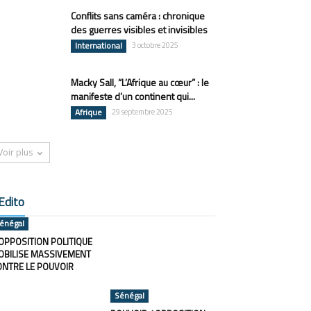
Conflits sans caméra : chronique
des guerres visibles et invisibles
International
3 octobre 2025
Macky Sall, “L’Afrique au cœur” : le
manifeste d’un continent qui...
Afrique
29 septembre 2025
Voir plus
Edito
énégal
OPPOSITION POLITIQUE
OBILISE MASSIVEMENT
ONTRE LE POUVOIR
Sénégal