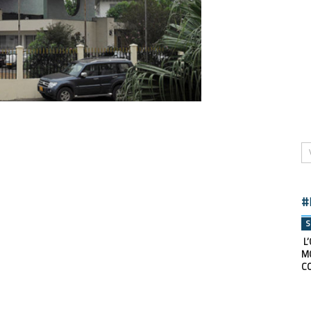
#
S
L’
M
C