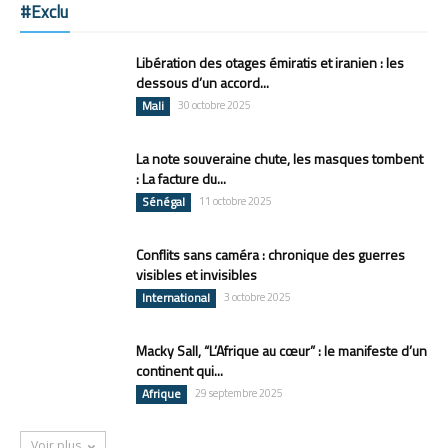
#Exclu
Libération des otages émiratis et iranien : les
dessous d’un accord...
Mali
30 octobre 2025
La note souveraine chute, les masques tombent
: La facture du...
Sénégal
11 octobre 2025
Conflits sans caméra : chronique des guerres
visibles et invisibles
International
3 octobre 2025
Macky Sall, “L’Afrique au cœur” : le manifeste d’un
continent qui...
Afrique
29 septembre 2025
Voir plus