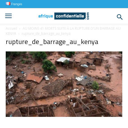
Français
Accueil
AU MOINS 41 MORTS SUITE À LA RUPTURE D’UN BARRAGE AU
KENYA
rupture_de_barrage_au_kenya
rupture_de_barrage_au_kenya