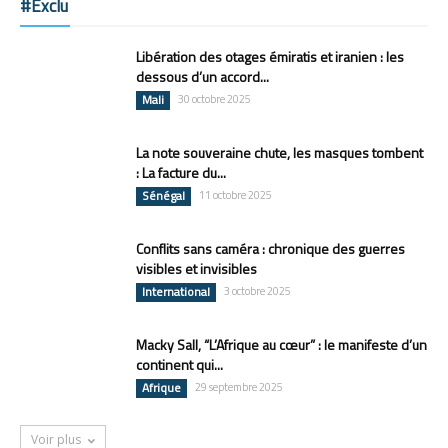
#Exclu
Libération des otages émiratis et iranien : les
dessous d’un accord...
Mali
30 octobre 2025
La note souveraine chute, les masques tombent
: La facture du...
Sénégal
11 octobre 2025
Conflits sans caméra : chronique des guerres
visibles et invisibles
International
3 octobre 2025
Macky Sall, “L’Afrique au cœur” : le manifeste d’un
continent qui...
Afrique
29 septembre 2025
Voir plus