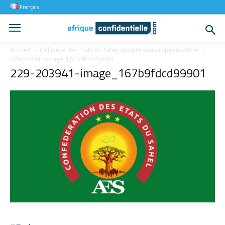
Français
Accueil
L’Alliance des États du Sahel adopte son drapeau officiel
229-203941-image_167b9fdcd99901
229-203941-image_167b9fdcd99901