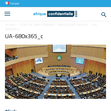
Français
Accueil
ZONE DE LIBRE ÉCHANGE : TRAITÉ SIGNÉ À KIGALI
UA-
680x365_c
UA-680x365_c