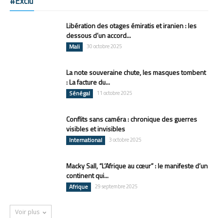
#Exclu
Libération des otages émiratis et iranien : les
dessous d’un accord...
Mali
30 octobre 2025
La note souveraine chute, les masques tombent
: La facture du...
Sénégal
11 octobre 2025
Conflits sans caméra : chronique des guerres
visibles et invisibles
International
3 octobre 2025
Macky Sall, “L’Afrique au cœur” : le manifeste d’un
continent qui...
Afrique
29 septembre 2025
Voir plus