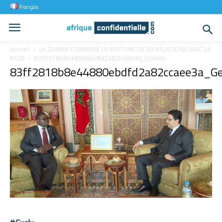
Français
Accueil
LA ZAMBIE CONFIRME LA RUPTURE DE SES RELATIONS AVEC LA
RASD
83ff2818b8e44880ebdfd2a82ccaee3a_Generic
83ff2818b8e44880ebdfd2a82ccaee3a_Ge