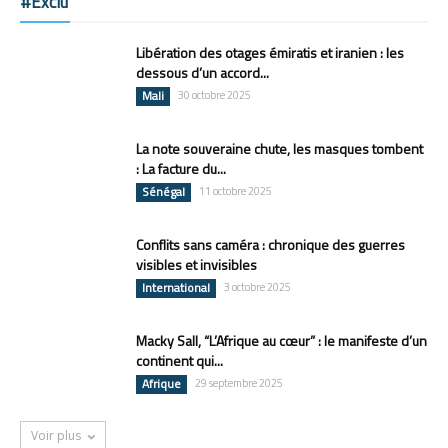
#Exclu
Libération des otages émiratis et iranien : les
dessous d’un accord...
Mali
30 octobre 2025
La note souveraine chute, les masques tombent
: La facture du...
Sénégal
11 octobre 2025
Conflits sans caméra : chronique des guerres
visibles et invisibles
International
3 octobre 2025
Macky Sall, “L’Afrique au cœur” : le manifeste d’un
continent qui...
Afrique
29 septembre 2025
Voir plus