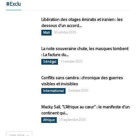
#Exclu
Libération des otages émiratis et iranien : les
dessous d’un accord...
Mali
30 octobre 2025
La note souveraine chute, les masques tombent
: La facture du...
Sénégal
11 octobre 2025
Conflits sans caméra : chronique des guerres
visibles et invisibles
International
3 octobre 2025
Macky Sall, “L’Afrique au cœur” : le manifeste d’un
continent qui...
Afrique
29 septembre 2025
Voir plus