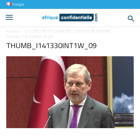
Français
Accueil
LA TURQUIE S’ÉLOIGNE DE L’UNION EUROPÉENNE
THUMB_I141330INT1W_09
THUMB_I141330INT1W_09