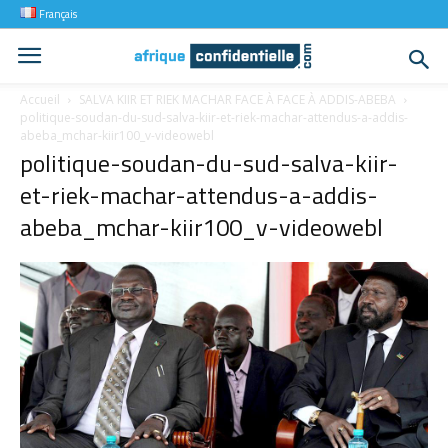
Français
Accueil
SALVA KIIR ET RIEK MACHAR FACE À FACE À ADDIS-ABEBA
politique-soudan-du-sud-salva-kiir-et-riek-machar-attendus-a-addis-
abeba_mchar-kiir100_v-videowebl
politique-soudan-du-sud-salva-kiir-
et-riek-machar-attendus-a-addis-
abeba_mchar-kiir100_v-videowebl