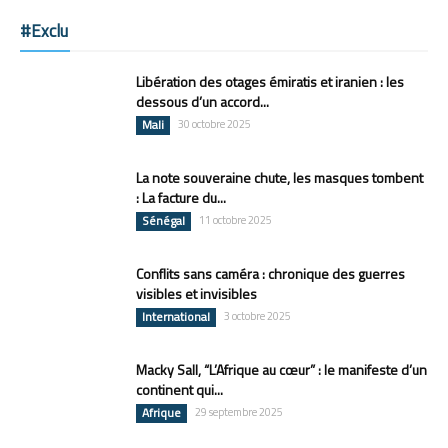
#Exclu
Libération des otages émiratis et iranien : les
dessous d’un accord...
Mali
30 octobre 2025
La note souveraine chute, les masques tombent
: La facture du...
Sénégal
11 octobre 2025
Conflits sans caméra : chronique des guerres
visibles et invisibles
International
3 octobre 2025
Macky Sall, “L’Afrique au cœur” : le manifeste d’un
continent qui...
Afrique
29 septembre 2025