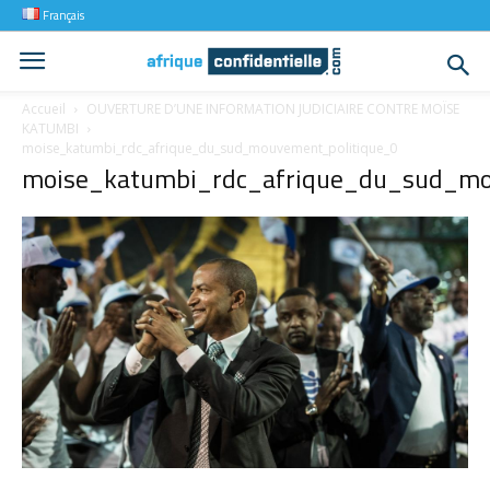
Français
Accueil
OUVERTURE D’UNE INFORMATION JUDICIAIRE CONTRE MOÏSE
KATUMBI
moise_katumbi_rdc_afrique_du_sud_mouvement_politique_0
moise_katumbi_rdc_afrique_du_sud_mo