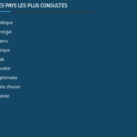
ES PAYS LES PLUS CONSULTÉS
litique
énégal
aroc
rique
li
ciété
iplomatie
te d’Ivoire
uinée