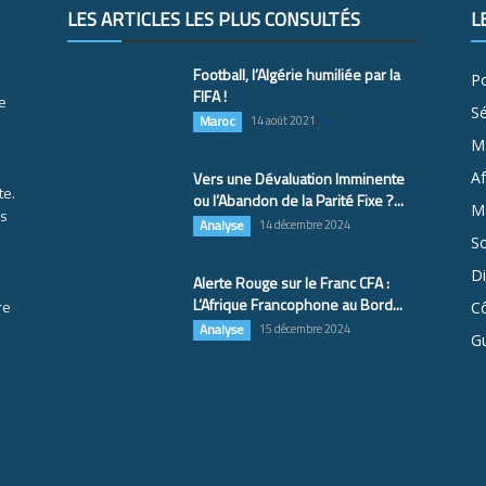
LES ARTICLES LES PLUS CONSULTÉS
L
Football, l’Algérie humiliée par la
Po
FIFA !
e
S
Maroc
14 août 2021
M
Vers une Dévaluation Imminente
Af
te.
ou l’Abandon de la Parité Fixe ?...
Ma
es
Analyse
14 décembre 2024
So
D
Alerte Rouge sur le Franc CFA :
L’Afrique Francophone au Bord...
re
Cô
Analyse
15 décembre 2024
G