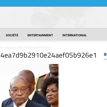
SOCIÉTÉ
ENTERTAINMENT
INTERNATIONAL
_58c14d04ea7d9b2910e24aef05b926e1
04ea7d9b2910e24aef05b926e1
#