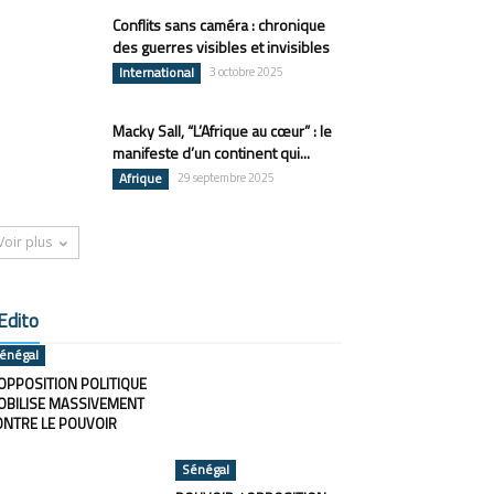
Conflits sans caméra : chronique
des guerres visibles et invisibles
International
3 octobre 2025
Macky Sall, “L’Afrique au cœur” : le
manifeste d’un continent qui...
Afrique
29 septembre 2025
Voir plus
Edito
énégal
OPPOSITION POLITIQUE
OBILISE MASSIVEMENT
ONTRE LE POUVOIR
Sénégal