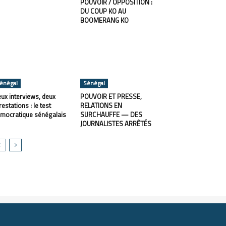
POUVOIR / OPPOSITION :
DU COUP KO AU
BOOMERANG KO
énégal
Sénégal
ux interviews, deux
POUVOIR ET PRESSE,
restations : le test
RELATIONS EN
mocratique sénégalais
SURCHAUFFE — DES
JOURNALISTES ARRÊTÉS