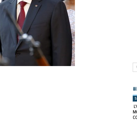
#
S
L’
M
C