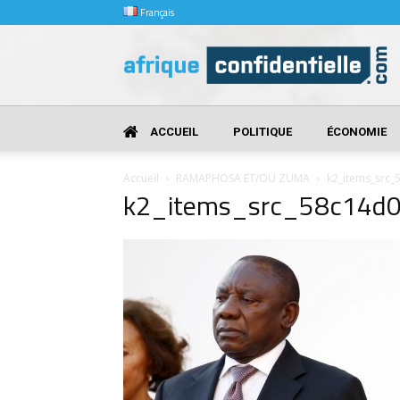
Français
Afrique
Confidentielle
ACCUEIL
POLITIQUE
ÉCONOMIE
Accueil
RAMAPHOSA ET/OU ZUMA
k2_items_src
k2_items_src_58c14d