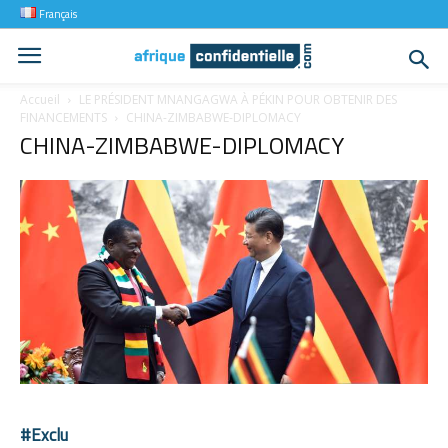
Français
Accueil
LE PRÉSIDENT MNANGAGWA À PÉKIN POUR OBTENIR DES
FINANCEMENTS
CHINA-ZIMBABWE-DIPLOMACY
CHINA-ZIMBABWE-DIPLOMACY
#Exclu