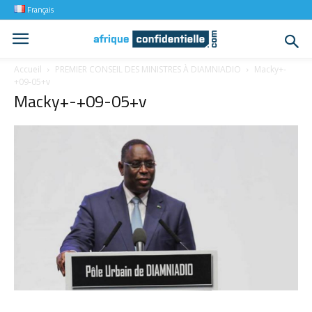
Français
Accueil
PREMIER CONSEIL DES MINISTRES À DIAMNIADIO
Macky+-
+09-05+v
Macky+-+09-05+v