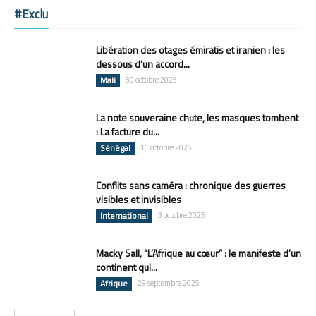
#Exclu
Libération des otages émiratis et iranien : les
dessous d’un accord...
Mali
30 octobre 2025
La note souveraine chute, les masques tombent
: La facture du...
Sénégal
11 octobre 2025
Conflits sans caméra : chronique des guerres
visibles et invisibles
International
3 octobre 2025
Macky Sall, “L’Afrique au cœur” : le manifeste d’un
continent qui...
Afrique
29 septembre 2025