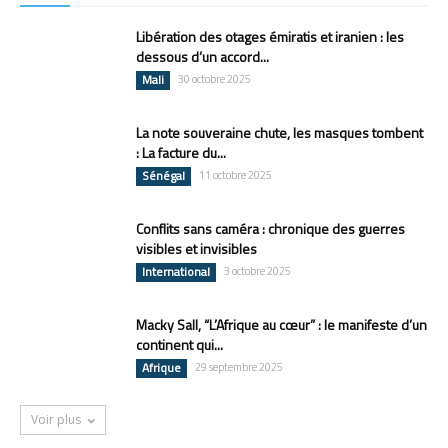
Libération des otages émiratis et iranien : les
dessous d’un accord...
Mali
30 octobre 2025
La note souveraine chute, les masques tombent
: La facture du...
Sénégal
11 octobre 2025
Conflits sans caméra : chronique des guerres
visibles et invisibles
International
3 octobre 2025
Macky Sall, “L’Afrique au cœur” : le manifeste d’un
continent qui...
Afrique
29 septembre 2025
Voir plus