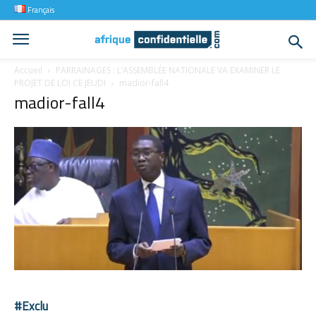
Français
Accueil
PARRAINAGES : L’ASSEMBLÉE NATIONALE VA EXAMINER LE
PROJET DE LOI CE JEUDI
madior-fall4
madior-fall4
#Exclu