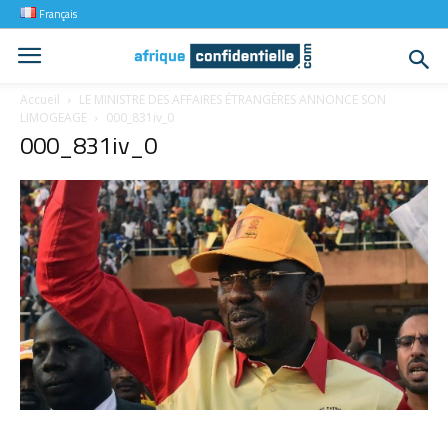
Français
Accueil
LE MINISTRE DES AFFAIRES ÉTRANGÈRES ANNONCE SON
LIMOGEAGE
000_831iv_0
000_831iv_0