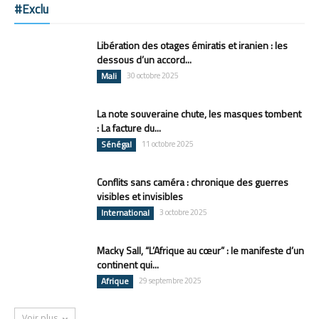
#Exclu
Libération des otages émiratis et iranien : les
dessous d’un accord...
Mali
30 octobre 2025
La note souveraine chute, les masques tombent
: La facture du...
Sénégal
11 octobre 2025
Conflits sans caméra : chronique des guerres
visibles et invisibles
International
3 octobre 2025
Macky Sall, “L’Afrique au cœur” : le manifeste d’un
continent qui...
Afrique
29 septembre 2025
Voir plus