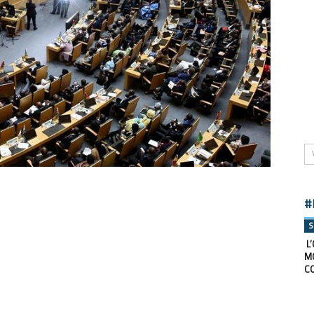
#
S
L’
M
C