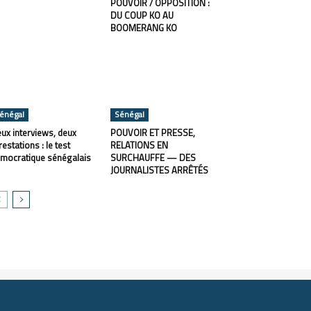
POUVOIR / OPPOSITION :
DU COUP KO AU
BOOMERANG KO
énégal
Sénégal
ux interviews, deux
POUVOIR ET PRESSE,
restations : le test
RELATIONS EN
mocratique sénégalais
SURCHAUFFE — DES
JOURNALISTES ARRÊTÉS