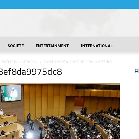
SOCIÉTÉ
ENTERTAINMENT
INTERNATIONAL
LEMENT PANAFRICAIN
800eb1d69f3d26df76b3ef8da9975dc8
3ef8da9975dc8
#