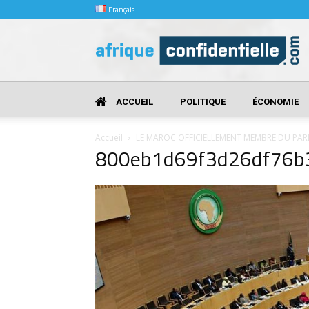
Français
Afrique
Confidentielle
ACCUEIL
POLITIQUE
ÉCONOMIE
Accueil
LE MAROC OFFICIELLEMENT MEMBRE DU PAR
800eb1d69f3d26df76b