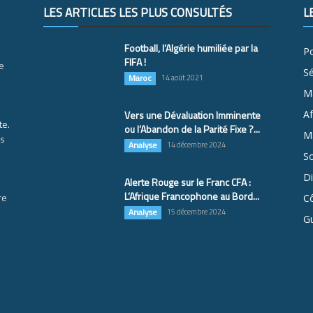
LES ARTICLES LES PLUS CONSULTÉS
L
Football, l’Algérie humiliée par la
Po
FIFA !
e
S
Maroc
14 août 2021
M
Vers une Dévaluation Imminente
Af
te.
ou l’Abandon de la Parité Fixe ?...
Ma
es
Analyse
14 décembre 2024
So
D
Alerte Rouge sur le Franc CFA :
L’Afrique Francophone au Bord...
re
Cô
Analyse
15 décembre 2024
G