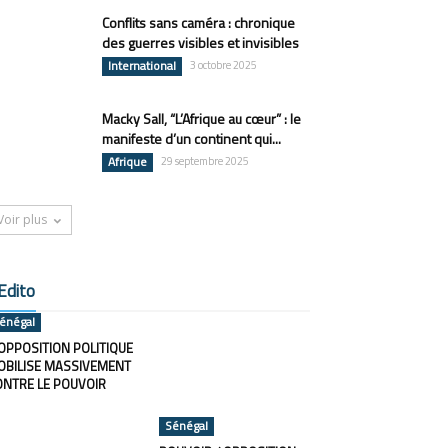
Conflits sans caméra : chronique
des guerres visibles et invisibles
International
3 octobre 2025
Macky Sall, “L’Afrique au cœur” : le
manifeste d’un continent qui...
Afrique
29 septembre 2025
Voir plus
Edito
énégal
OPPOSITION POLITIQUE
OBILISE MASSIVEMENT
ONTRE LE POUVOIR
Sénégal