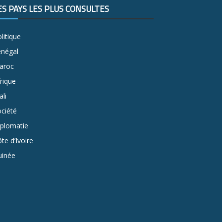
ES PAYS LES PLUS CONSULTÉS
litique
énégal
aroc
rique
li
ciété
iplomatie
te d’Ivoire
uinée