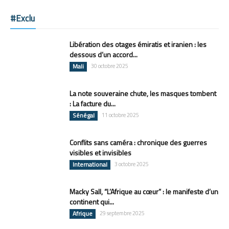
#Exclu
Libération des otages émiratis et iranien : les
dessous d’un accord...
Mali
30 octobre 2025
La note souveraine chute, les masques tombent
: La facture du...
Sénégal
11 octobre 2025
Conflits sans caméra : chronique des guerres
visibles et invisibles
International
3 octobre 2025
Macky Sall, “L’Afrique au cœur” : le manifeste d’un
continent qui...
Afrique
29 septembre 2025