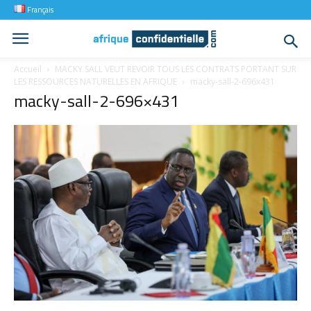
Français
Accueil
MACKY SALL VEUT REVOIR TOUS LES CONTRATS PORTANT SUR
LES RESSOURCES NATURELLES EN AFRIQUE
macky-sall-2-696x431
macky-sall-2-696×431