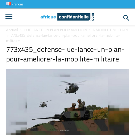
Français
Accueil
L’UE LANCE UN PLAN POUR AMÉLIORER LA MOBILITÉ MILITAIRE
773x435_defense-lue-lance-un-plan-pour-ameliorer-la-mobilite-
militaire
773x435_defense-lue-lance-un-plan-
pour-ameliorer-la-mobilite-militaire