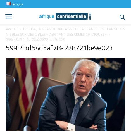
Français
Accueil
LES USA,LA GRANDE BRETAGNE ET LA FRANCE ONT LANCÉ DES
MISSILES SUR DES CIBLES « ABRITANT DES ARMES CHIMIQUES »
599c43d54d5af78a228721be9e023
599c43d54d5af78a228721be9e023