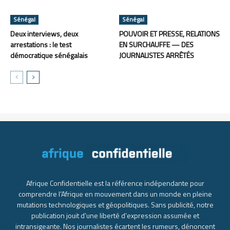
Sénégal
Sénégal
Deux interviews, deux
POUVOIR ET PRESSE, RELATIONS
arrestations : le test
EN SURCHAUFFE — DES
démocratique sénégalais
JOURNALISTES ARRÊTÉS
Afrique Confidentielle est la référence indépendante pour
comprendre l’Afrique en mouvement dans un monde en pleine
mutations technologiques et géopolitiques. Sans publicité, notre
publication jouit d’une liberté d’expression assumée et
intransigeante. Nos journalistes écartent les rumeurs, dénoncent