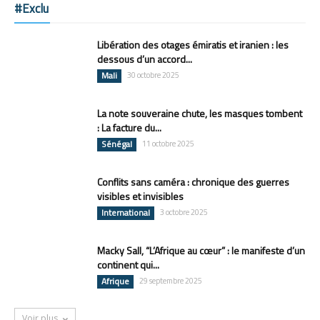
#Exclu
Libération des otages émiratis et iranien : les
dessous d’un accord...
Mali
30 octobre 2025
La note souveraine chute, les masques tombent
: La facture du...
Sénégal
11 octobre 2025
Conflits sans caméra : chronique des guerres
visibles et invisibles
International
3 octobre 2025
Macky Sall, “L’Afrique au cœur” : le manifeste d’un
continent qui...
Afrique
29 septembre 2025
Voir plus