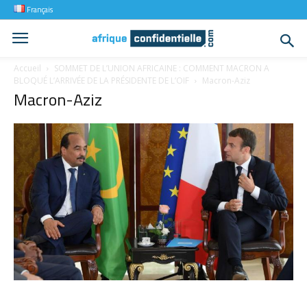
Français
Accueil
SOMMET DE L’UNION AFRICAINE : COMMENT MACRON A
BLOQUÉ L’ARRIVÉE DE LA PRÉSIDENTE DE L’OIF
Macron-Aziz
Macron-Aziz