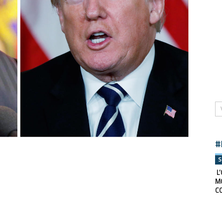
#
S
L’
M
C