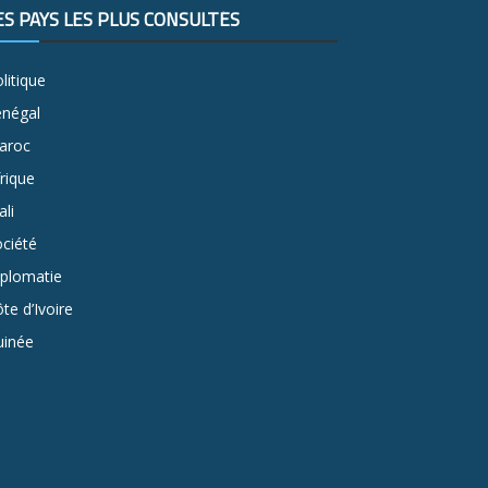
ES PAYS LES PLUS CONSULTÉS
litique
énégal
aroc
rique
li
ciété
iplomatie
te d’Ivoire
uinée