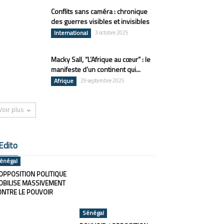
Conflits sans caméra : chronique
des guerres visibles et invisibles
International
3 octobre 2025
Macky Sall, “L’Afrique au cœur” : le
manifeste d’un continent qui...
Afrique
29 septembre 2025
Voir plus
Edito
énégal
OPPOSITION POLITIQUE
OBILISE MASSIVEMENT
ONTRE LE POUVOIR
Sénégal