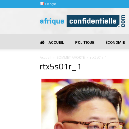
Français
Afrique
Confidentielle
ACCUEIL
POLITIQUE
ÉCONOMIE
Accueil
SOMMET AVORTÉ
rtx5s01r_1
rtx5s01r_1