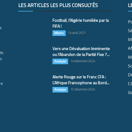
LES ARTICLES LES PLUS CONSULTÉS
L
Football, l’Algérie humiliée par la
Po
FIFA !
e
S
Maroc
14 août 2021
M
Vers une Dévaluation Imminente
Af
te.
ou l’Abandon de la Parité Fixe ?...
Ma
es
Analyse
14 décembre 2024
So
D
Alerte Rouge sur le Franc CFA :
L’Afrique Francophone au Bord...
re
Cô
Analyse
15 décembre 2024
G