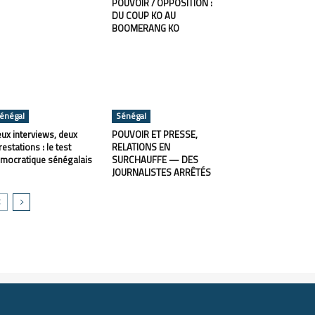
POUVOIR / OPPOSITION :
DU COUP KO AU
BOOMERANG KO
énégal
Sénégal
ux interviews, deux
POUVOIR ET PRESSE,
restations : le test
RELATIONS EN
mocratique sénégalais
SURCHAUFFE — DES
JOURNALISTES ARRÊTÉS