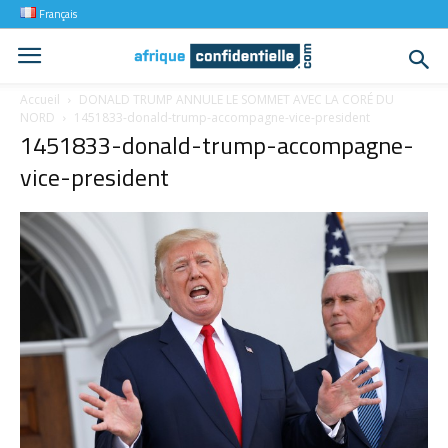
Français
Accueil
DONALD TRUMP ANNULE LE SOMMET AVEC LA CORÉ DU
NORD
1451833-donald-trump-accompagne-vice-president
1451833-donald-trump-accompagne-
vice-president