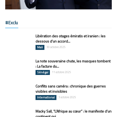
#Exclu
Libération des otages émiratis et iranien : les
dessous d’un accord...
Mali
30 octobre 2025
La note souveraine chute, les masques tombent
: La facture du...
Sénégal
11 octobre 2025
Conflits sans caméra : chronique des guerres
visibles et invisibles
International
3 octobre 2025
Macky Sall, “L’Afrique au cœur” : le manifeste d’un
continent qui...