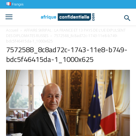
Français
Accueil
AFFAIRE SKRIPAL : LA FRANCE ET 13 PAYS DE L’UE EXPULSENT
DES DIPLOMATES RUSSES
7572588_8c8ad72c-1743-11e8-b749-
bdc5f46415da-1_1000x625
7572588_8c8ad72c-1743-11e8-b749-
bdc5f46415da-1_1000x625