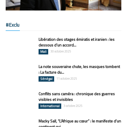
#Exclu
Libération des otages émiratis et iranien : les
dessous d’un accord...
Mali
30 octobre 2025
La note souveraine chute, les masques tombent
: La facture du...
Sénégal
11 octobre 2025
Conflits sans caméra : chronique des guerres
visibles et invisibles
International
3 octobre 2025
Macky Sall, “L’Afrique au cœur” : le manifeste d’un
continent qui...