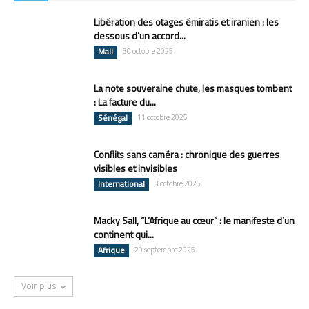
Libération des otages émiratis et iranien : les
dessous d’un accord...
Mali
30 octobre 2025
La note souveraine chute, les masques tombent
: La facture du...
Sénégal
11 octobre 2025
Conflits sans caméra : chronique des guerres
visibles et invisibles
International
3 octobre 2025
Macky Sall, “L’Afrique au cœur” : le manifeste d’un
continent qui...
Afrique
29 septembre 2025
Voir plus