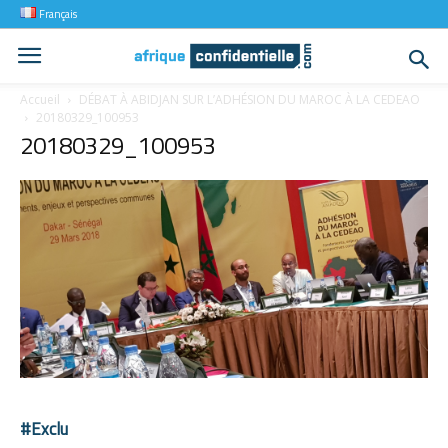
Français
Accueil
DÉBAT À ABIDJAN SUR L’ADHÉSION DU MAROC À LA CEDEAO
20180329_100953
20180329_100953
#Exclu