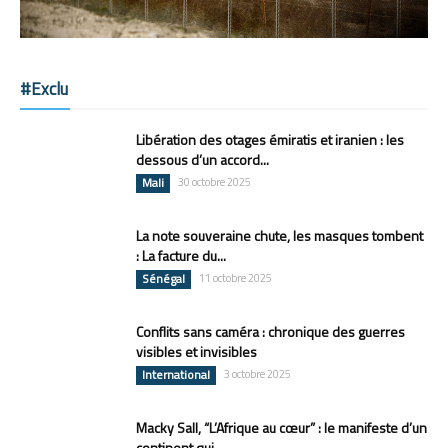
#Exclu
Libération des otages émiratis et iranien : les
dessous d’un accord...
Mali
30 octobre 2025
La note souveraine chute, les masques tombent
: La facture du...
Sénégal
11 octobre 2025
Conflits sans caméra : chronique des guerres
visibles et invisibles
International
3 octobre 2025
Macky Sall, “L’Afrique au cœur” : le manifeste d’un
continent qui...