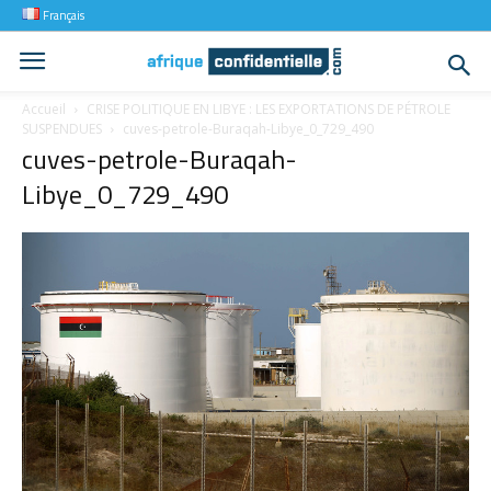
Français
Accueil
CRISE POLITIQUE EN LIBYE : LES EXPORTATIONS DE PÉTROLE
SUSPENDUES
cuves-petrole-Buraqah-Libye_0_729_490
cuves-petrole-Buraqah-
Libye_0_729_490