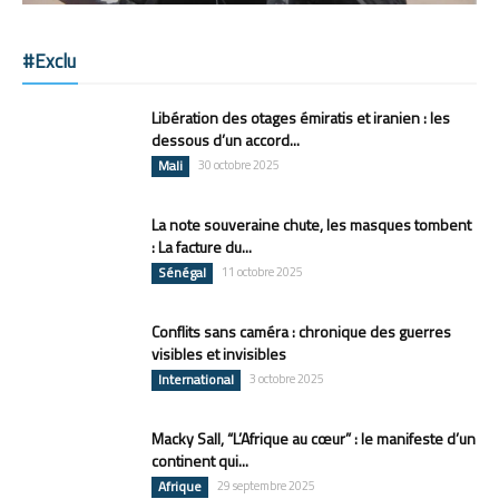
#Exclu
Libération des otages émiratis et iranien : les
dessous d’un accord...
Mali
30 octobre 2025
La note souveraine chute, les masques tombent
: La facture du...
Sénégal
11 octobre 2025
Conflits sans caméra : chronique des guerres
visibles et invisibles
International
3 octobre 2025
Macky Sall, “L’Afrique au cœur” : le manifeste d’un
continent qui...
Afrique
29 septembre 2025