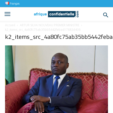
Français
Accueil
ARTUR SILVA NOUVEAU PREMIER MINISTRE
k2_items_src_4a80fc75ab35bb5442febad17883d436
k2_items_src_4a80fc75ab35bb5442feb