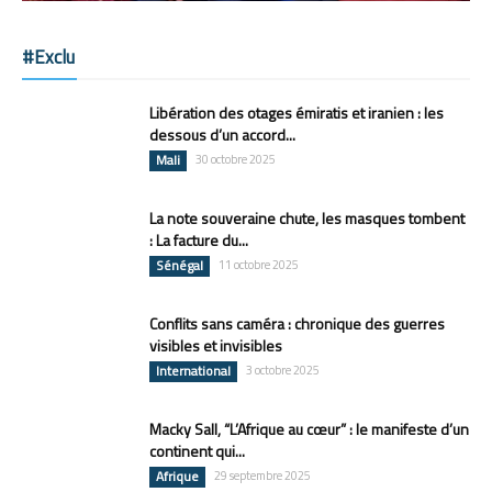
#Exclu
Libération des otages émiratis et iranien : les
dessous d’un accord...
Mali
30 octobre 2025
La note souveraine chute, les masques tombent
: La facture du...
Sénégal
11 octobre 2025
Conflits sans caméra : chronique des guerres
visibles et invisibles
International
3 octobre 2025
Macky Sall, “L’Afrique au cœur” : le manifeste d’un
continent qui...
Afrique
29 septembre 2025