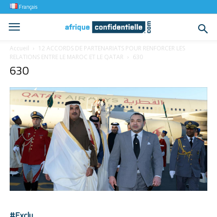
Français
Accueil
12 ACCORDS DE PARTENARIATS POUR RENFORCER LES
RELATIONS ENTRE LE MAROC ET LE QATAR
630
630
#Exclu