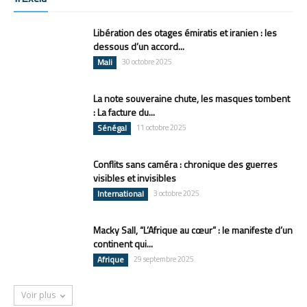
Libération des otages émiratis et iranien : les
dessous d’un accord...
Mali
30 octobre 2025
La note souveraine chute, les masques tombent
: La facture du...
Sénégal
11 octobre 2025
Conflits sans caméra : chronique des guerres
visibles et invisibles
International
3 octobre 2025
Macky Sall, “L’Afrique au cœur” : le manifeste d’un
continent qui...
Afrique
29 septembre 2025
Voir plus