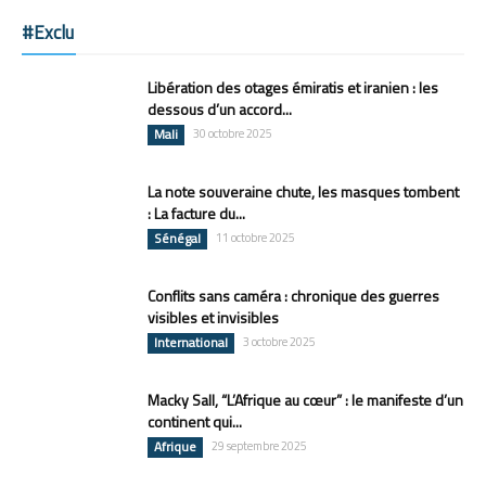
#Exclu
Libération des otages émiratis et iranien : les
dessous d’un accord...
Mali
30 octobre 2025
La note souveraine chute, les masques tombent
: La facture du...
Sénégal
11 octobre 2025
Conflits sans caméra : chronique des guerres
visibles et invisibles
International
3 octobre 2025
Macky Sall, “L’Afrique au cœur” : le manifeste d’un
continent qui...
Afrique
29 septembre 2025