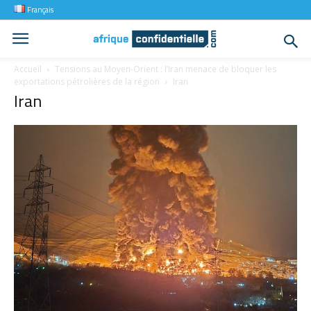
Français
Accueil
Tensions au Moyen-Orient : l’Iran menace de bloquer les
exportations pétrolières de la région
Iran
Iran