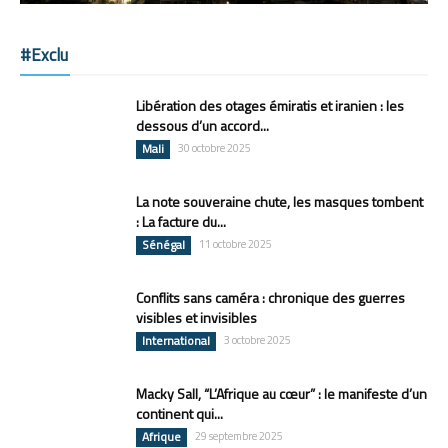
#Exclu
Libération des otages émiratis et iranien : les
dessous d’un accord...
Mali
30 octobre 2025
La note souveraine chute, les masques tombent
: La facture du...
Sénégal
11 octobre 2025
Conflits sans caméra : chronique des guerres
visibles et invisibles
International
3 octobre 2025
Macky Sall, “L’Afrique au cœur” : le manifeste d’un
continent qui...
Afrique
29 septembre 2025