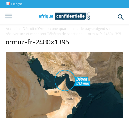
Français
Accueil
Détroit d’Ormuz : une quarantaine de pays exigent sa
réouverture et menacent Téhéran de sanctions
ormuz-fr-2480x1395
ormuz-fr-2480×1395