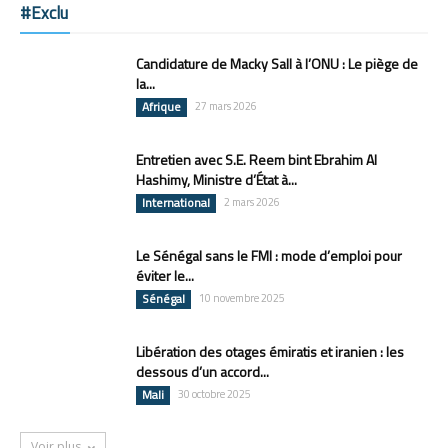
#Exclu
Candidature de Macky Sall à l’ONU : Le piège de
la...
Afrique
27 mars 2026
Entretien avec S.E. Reem bint Ebrahim Al
Hashimy, Ministre d’État à...
International
2 mars 2026
Le Sénégal sans le FMI : mode d’emploi pour
éviter le...
Sénégal
10 novembre 2025
Libération des otages émiratis et iranien : les
dessous d’un accord...
Mali
30 octobre 2025
Voir plus