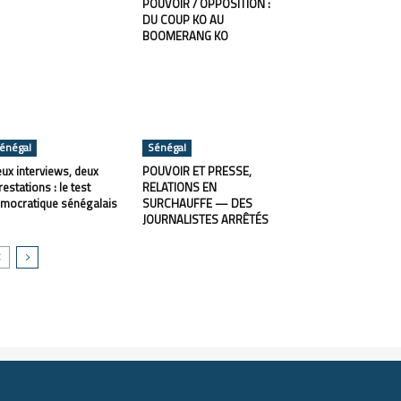
POUVOIR / OPPOSITION :
DU COUP KO AU
BOOMERANG KO
énégal
Sénégal
ux interviews, deux
POUVOIR ET PRESSE,
restations : le test
RELATIONS EN
mocratique sénégalais
SURCHAUFFE — DES
JOURNALISTES ARRÊTÉS