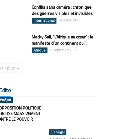
Conflits sans caméra : chronique
des guerres visibles et invisibles
International
3 octobre 2025
Macky Sall, “L’Afrique au cœur” : le
manifeste d’un continent qui...
Afrique
29 septembre 2025
Voir plus
Edito
énégal
OPPOSITION POLITIQUE
OBILISE MASSIVEMENT
ONTRE LE POUVOIR
Sénégal