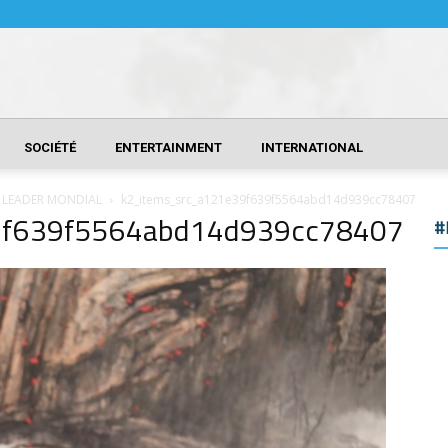
SOCIÉTÉ
ENTERTAINMENT
INTERNATIONAL
G LEADER MONDIAL
k2_items_src_a121e39f639f5564abd14d939cc78407
9f639f5564abd14d939cc78407
#