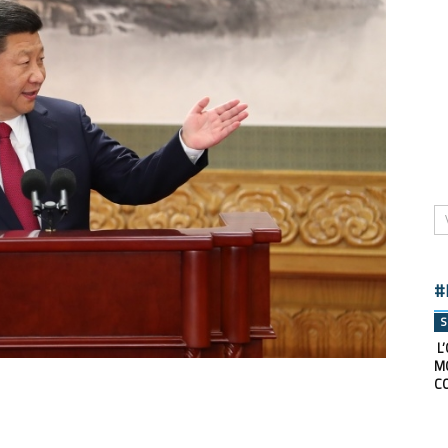
#
S
L’
M
C