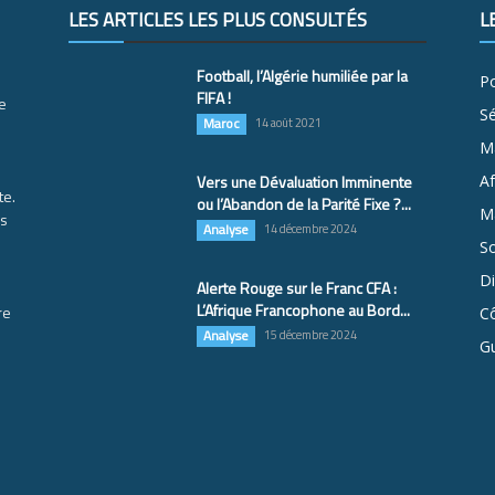
LES ARTICLES LES PLUS CONSULTÉS
L
Football, l’Algérie humiliée par la
Po
FIFA !
e
S
Maroc
14 août 2021
M
Vers une Dévaluation Imminente
Af
te.
ou l’Abandon de la Parité Fixe ?...
Ma
es
Analyse
14 décembre 2024
So
D
Alerte Rouge sur le Franc CFA :
L’Afrique Francophone au Bord...
re
Cô
Analyse
15 décembre 2024
G