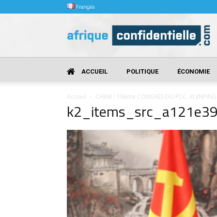
Français
Afrique
Confidentielle
ACCUEIL
POLITIQUE
ÉCONOMIE
Accueil
CHINE : 19ème CONGRÈS DU PCC, XI JINPIN
k2_items_src_a121e3