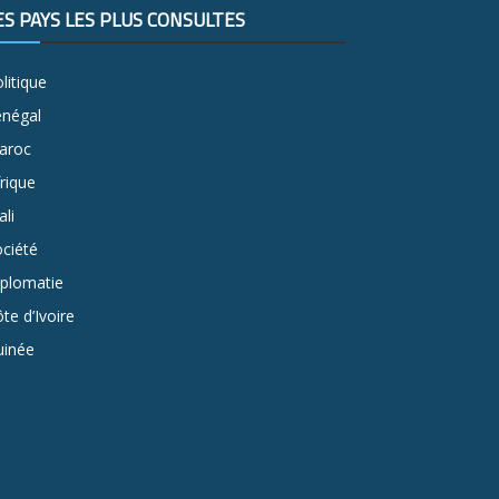
ES PAYS LES PLUS CONSULTÉS
litique
énégal
aroc
rique
li
ciété
iplomatie
te d’Ivoire
uinée