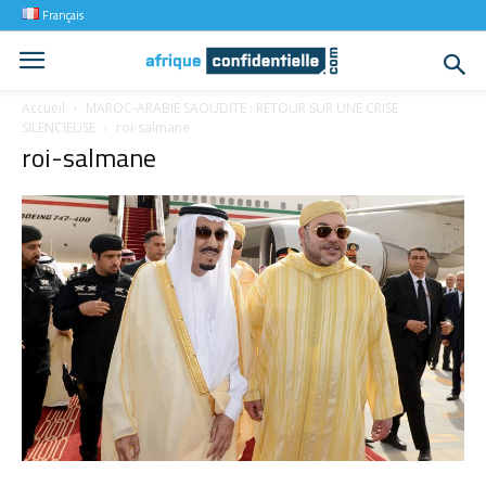
Français
Accueil
MAROC-ARABIE SAOUDITE : RETOUR SUR UNE CRISE
SILENCIEUSE
roi-salmane
roi-salmane