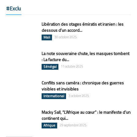
#Exclu
Libération des otages émiratis et iranien : les
dessous d’un accord...
Mali
30 octobre 2025
La note souveraine chute, les masques tombent
: La facture du...
Sénégal
11 octobre 2025
Conflits sans caméra : chronique des guerres
visibles et invisibles
International
3 octobre 2025
Macky Sall, “L’Afrique au cœur” : le manifeste d’un
continent qui...
Afrique
29 septembre 2025