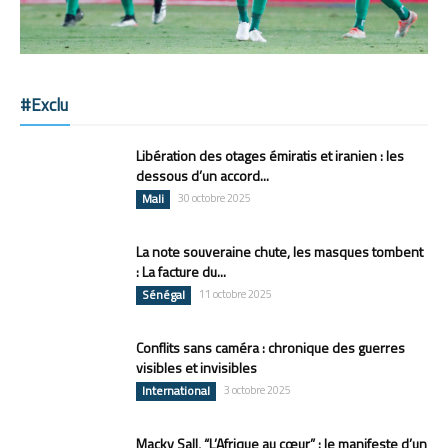
#Exclu
Libération des otages émiratis et iranien : les
dessous d’un accord...
Mali
30 octobre 2025
La note souveraine chute, les masques tombent
: La facture du...
Sénégal
11 octobre 2025
Conflits sans caméra : chronique des guerres
visibles et invisibles
International
3 octobre 2025
Macky Sall, “L’Afrique au cœur” : le manifeste d’un