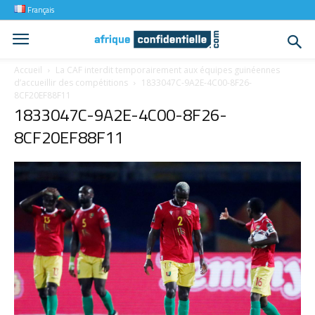
Français
Accueil
La CAF interdit temporairement aux équipes guinéennes
d’accueillir des compétitions
1833047C-9A2E-4C00-8F26-
8CF20EF88F11
1833047C-9A2E-4C00-8F26-
8CF20EF88F11