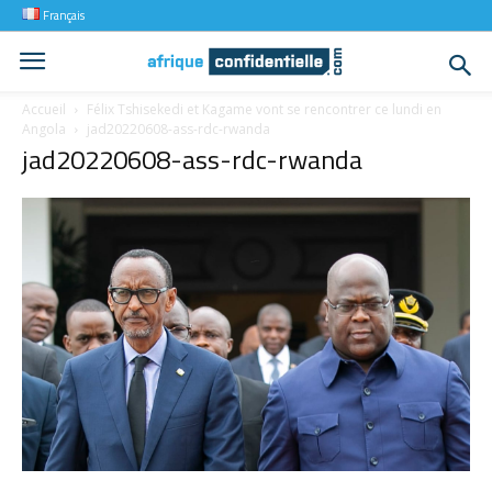
Français
Accueil
Félix Tshisekedi et Kagame vont se rencontrer ce lundi en
Angola
jad20220608-ass-rdc-rwanda
jad20220608-ass-rdc-rwanda