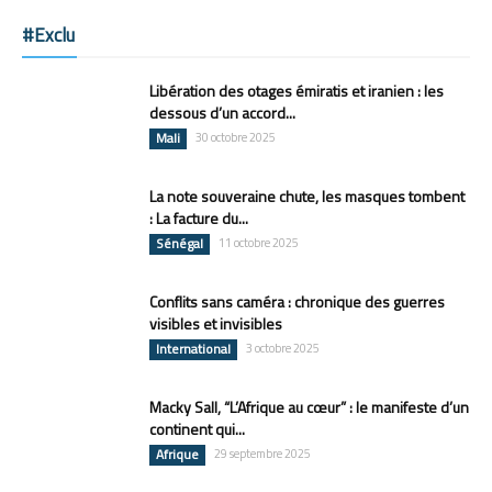
#Exclu
Libération des otages émiratis et iranien : les
dessous d’un accord...
Mali
30 octobre 2025
La note souveraine chute, les masques tombent
: La facture du...
Sénégal
11 octobre 2025
Conflits sans caméra : chronique des guerres
visibles et invisibles
International
3 octobre 2025
Macky Sall, “L’Afrique au cœur” : le manifeste d’un
continent qui...
Afrique
29 septembre 2025