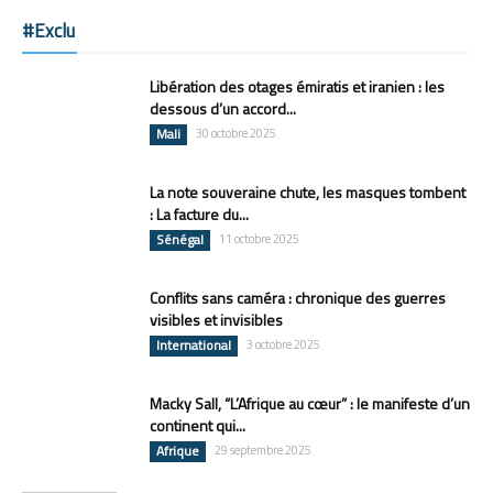
#Exclu
Libération des otages émiratis et iranien : les
dessous d’un accord...
Mali
30 octobre 2025
La note souveraine chute, les masques tombent
: La facture du...
Sénégal
11 octobre 2025
Conflits sans caméra : chronique des guerres
visibles et invisibles
International
3 octobre 2025
Macky Sall, “L’Afrique au cœur” : le manifeste d’un
continent qui...
Afrique
29 septembre 2025