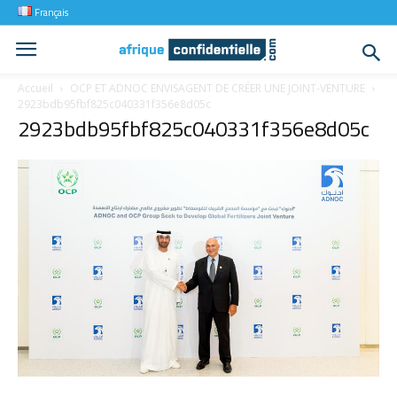
Français
Accueil
OCP ET ADNOC ENVISAGENT DE CRÉER UNE JOINT-VENTURE
2923bdb95fbf825c040331f356e8d05c
2923bdb95fbf825c040331f356e8d05c