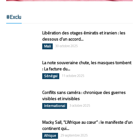
#Exclu
Libération des otages émiratis et iranien : les
dessous d’un accord...
Mali
30 octobre 2025
La note souveraine chute, les masques tombent
: La facture du...
Sénégal
11 octobre 2025
Conflits sans caméra : chronique des guerres
visibles et invisibles
International
3 octobre 2025
Macky Sall, “L’Afrique au cœur” : le manifeste d’un
continent qui...
Afrique
29 septembre 2025