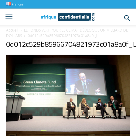
Français
Accueil
LE FONDS VERT POUR LE CLIMAT DÉBLOQUE UN MILLIARD DE
DOLLARS
0d012c529b85966704821973c01a8a0f_L
0d012c529b85966704821973c01a8a0f_