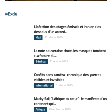
#Exclu
Libération des otages émiratis et iranien : les
dessous d’un accord...
Mali
30 octobre 2025
La note souveraine chute, les masques tombent
: La facture du...
Sénégal
11 octobre 2025
Conflits sans caméra : chronique des guerres
visibles et invisibles
International
3 octobre 2025
Macky Sall, “L’Afrique au cœur” : le manifeste d’un
continent qui...
Afrique
29 septembre 2025