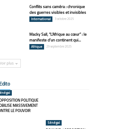
Conflits sans caméra : chronique
des guerres visibles et invisibles
International
3 octobre 2025
Macky Sall, “L’Afrique au cœur” : le
manifeste d’un continent qui...
Afrique
29 septembre 2025
Voir plus
Edito
énégal
OPPOSITION POLITIQUE
OBILISE MASSIVEMENT
ONTRE LE POUVOIR
Sénégal