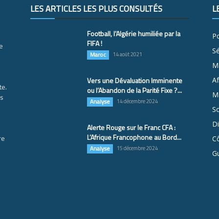
LES ARTICLES LES PLUS CONSULTÉS
L
Football, l’Algérie humiliée par la
Po
FIFA !
e
S
Maroc
14 août 2021
M
Vers une Dévaluation Imminente
Af
te.
ou l’Abandon de la Parité Fixe ?...
Ma
es
Analyse
14 décembre 2024
So
D
Alerte Rouge sur le Franc CFA :
L’Afrique Francophone au Bord...
re
Cô
Analyse
15 décembre 2024
G