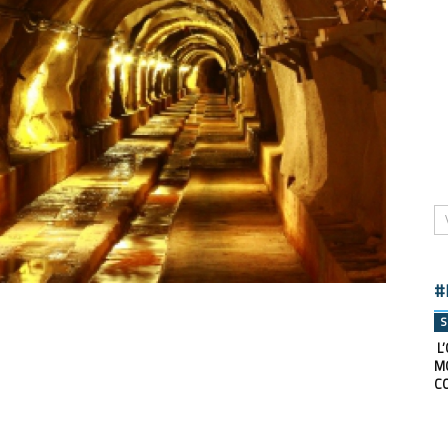
#
S
L’
M
C