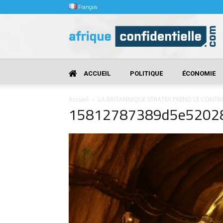
Français
Afrique
Confidentielle
ACCUEIL
POLITIQUE
ÉCONOMIE
Accueil
LA BRITANNIQUE STRATEX PREND LE CONTR
15812787389d5e5202