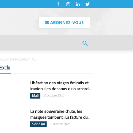
ABONNEZ-VOUS
282cfe444c2e037_XL
Exclu
Libération des otages émiratis et
iranien : les dessous d’un accord...
Mali
30 octobre 2025
La note souveraine chute, les
masques tombent : La facture du...
Sénégal
11 octobre 2025