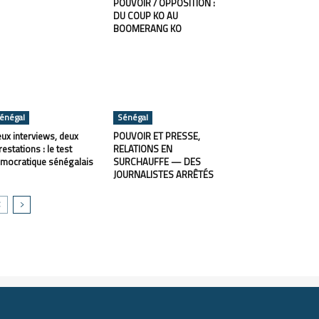
POUVOIR / OPPOSITION :
DU COUP KO AU
BOOMERANG KO
énégal
Sénégal
ux interviews, deux
POUVOIR ET PRESSE,
restations : le test
RELATIONS EN
mocratique sénégalais
SURCHAUFFE — DES
JOURNALISTES ARRÊTÉS