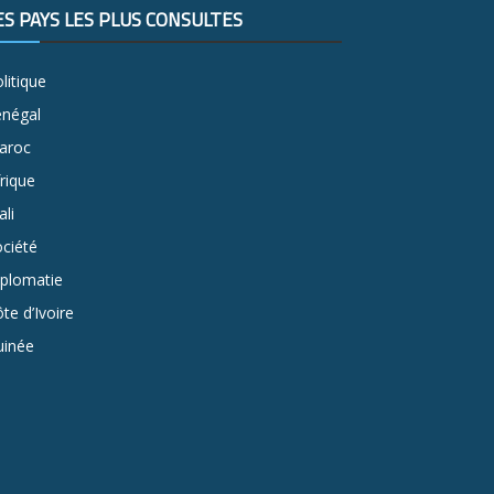
ES PAYS LES PLUS CONSULTÉS
litique
énégal
aroc
rique
li
ciété
iplomatie
te d’Ivoire
uinée