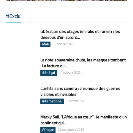
#Exclu
Libération des otages émiratis et iranien : les
dessous d’un accord...
Mali
30 octobre 2025
La note souveraine chute, les masques tombent
: La facture du...
Sénégal
11 octobre 2025
Conflits sans caméra : chronique des guerres
visibles et invisibles
International
3 octobre 2025
Macky Sall, “L’Afrique au cœur” : le manifeste d’un
continent qui...
Afrique
29 septembre 2025