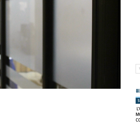
#
S
L’
M
C