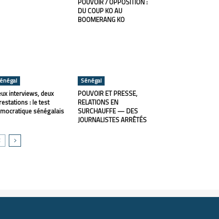
POUVOIR / OPPOSITION :
DU COUP KO AU
BOOMERANG KO
énégal
Sénégal
ux interviews, deux
POUVOIR ET PRESSE,
restations : le test
RELATIONS EN
mocratique sénégalais
SURCHAUFFE — DES
JOURNALISTES ARRÊTÉS