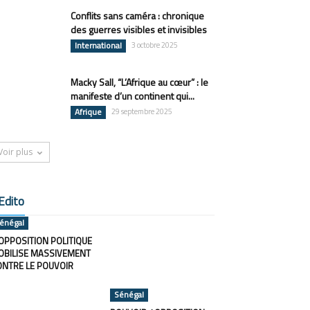
Conflits sans caméra : chronique
des guerres visibles et invisibles
International
3 octobre 2025
Macky Sall, “L’Afrique au cœur” : le
manifeste d’un continent qui...
Afrique
29 septembre 2025
Voir plus
Edito
énégal
OPPOSITION POLITIQUE
OBILISE MASSIVEMENT
ONTRE LE POUVOIR
Sénégal