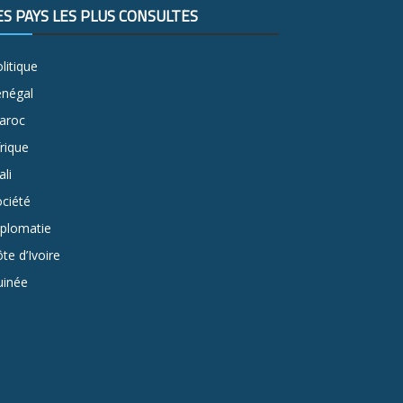
ES PAYS LES PLUS CONSULTÉS
litique
énégal
aroc
rique
li
ciété
iplomatie
te d’Ivoire
uinée