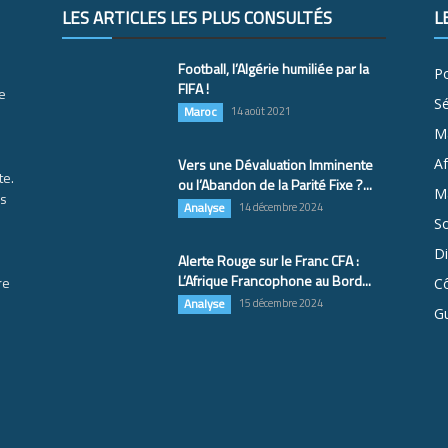
LES ARTICLES LES PLUS CONSULTÉS
L
Football, l’Algérie humiliée par la
Po
FIFA !
e
S
Maroc
14 août 2021
M
Vers une Dévaluation Imminente
Af
te.
ou l’Abandon de la Parité Fixe ?...
Ma
es
Analyse
14 décembre 2024
So
D
Alerte Rouge sur le Franc CFA :
L’Afrique Francophone au Bord...
re
Cô
Analyse
15 décembre 2024
G