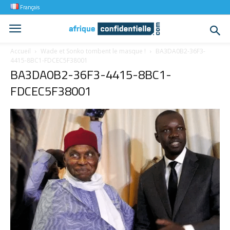
Français
Accueil
Wade et Sonko tombent le masque !
BA3DA0B2-36F3-
4415-8BC1-FDCEC5F38001
BA3DA0B2-36F3-4415-8BC1-
FDCEC5F38001