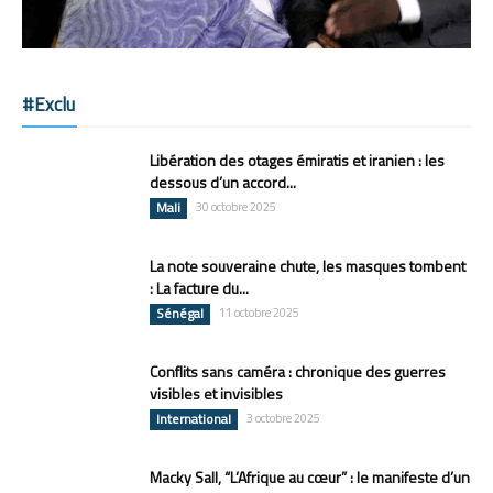
#Exclu
Libération des otages émiratis et iranien : les
dessous d’un accord...
Mali
30 octobre 2025
La note souveraine chute, les masques tombent
: La facture du...
Sénégal
11 octobre 2025
Conflits sans caméra : chronique des guerres
visibles et invisibles
International
3 octobre 2025
Macky Sall, “L’Afrique au cœur” : le manifeste d’un